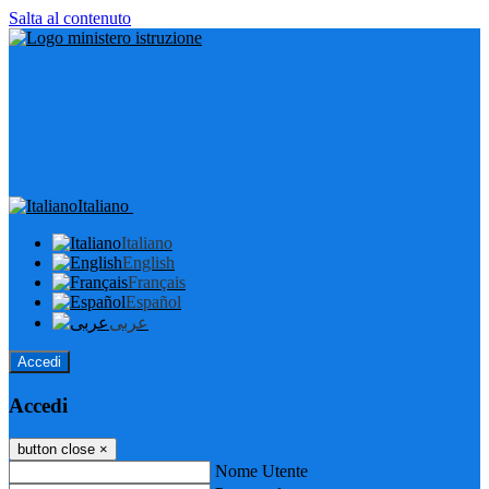
Salta al contenuto
Italiano
Italiano
English
Français
Español
عربى
Accedi
Accedi
button close
×
Nome Utente