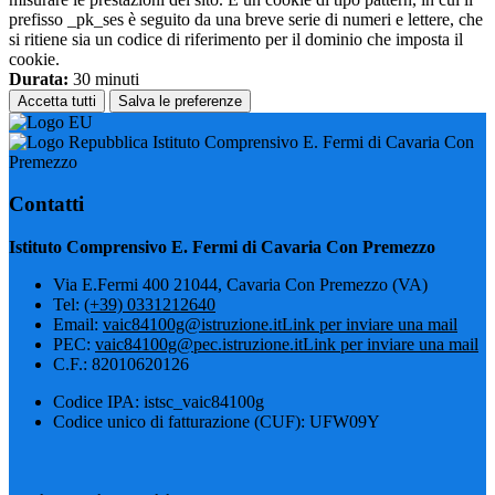
prefisso _pk_ses è seguito da una breve serie di numeri e lettere, che
si ritiene sia un codice di riferimento per il dominio che imposta il
cookie.
Durata:
30 minuti
Accetta tutti
Salva le preferenze
Istituto Comprensivo E. Fermi di Cavaria Con
Premezzo
Contatti
Istituto Comprensivo E. Fermi di Cavaria Con Premezzo
Via E.Fermi 400 21044, Cavaria Con Premezzo (VA)
Tel:
(+39) 0331212640
Email:
vaic84100g@istruzione.it
Link per inviare una mail
PEC:
vaic84100g@pec.istruzione.it
Link per inviare una mail
C.F.: 82010620126
Codice IPA: istsc_vaic84100g
Codice unico di fatturazione (CUF): UFW09Y