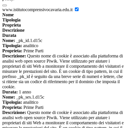
www.istitutocomprensivocavaria.edu.it
Nome
Tipologia
Proprieta
Descrizione
Durata
Nome:
_pk_id.1.d15c
Tipologia:
analitico
Proprieta:
Prime Parti
Descrizione:
Questo nome di cookie è associato alla piattaforma di
analisi web open source Piwik. Viene utilizzato per aiutare i
proprietari di siti Web a monitorare il comportamento dei visitatori e
misurare le prestazioni del sito. È un cookie di tipo pattern, in cui il
prefisso _pk_id è seguito da una breve serie di numeri e lettere, che
si ritiene sia un codice di riferimento per il dominio che imposta il
cookie.
Durata:
1 anno
Nome:
_pk_ses.1.d15c
Tipologia:
analitico
Proprieta:
Prime Parti
Descrizione:
Questo nome di cookie è associato alla piattaforma di
analisi web open source Piwik. Viene utilizzato per aiutare i
proprietari di siti Web a monitorare il comportamento dei visitatori e
misurare le prestazioni del sito. È un cookie di tipo pattern, in cui il