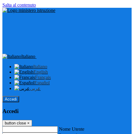
Salta al contenuto
Italiano
Italiano
English
Français
Español
عربى
Accedi
Accedi
button close
×
Nome Utente