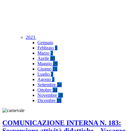
2023
Gennaio
Febbraio
9
Marzo
2
Aprile
80
Maggio
29
Giugno
10
Luglio
2
Agosto
2
Settembre
34
Ottobre
34
Novembre
28
Dicembre
19
COMUNICAZIONE INTERNA N. 183:
Sospensione attività didattiche – Vacanze