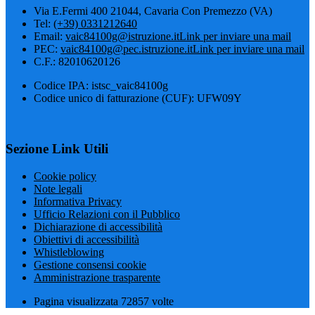
Via E.Fermi 400 21044, Cavaria Con Premezzo (VA)
Tel:
(+39) 0331212640
Email:
vaic84100g@istruzione.it
Link per inviare una mail
PEC:
vaic84100g@pec.istruzione.it
Link per inviare una mail
C.F.: 82010620126
Codice IPA: istsc_vaic84100g
Codice unico di fatturazione (CUF): UFW09Y
Sezione Link Utili
Cookie policy
Note legali
Informativa Privacy
Ufficio Relazioni con il Pubblico
Dichiarazione di accessibilità
Obiettivi di accessibilità
Whistleblowing
Gestione consensi cookie
Amministrazione trasparente
Pagina visualizzata
72857
volte