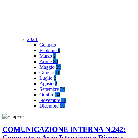
2023
Gennaio
Febbraio
9
Marzo
2
Aprile
80
Maggio
29
Giugno
10
Luglio
2
Agosto
2
Settembre
34
Ottobre
34
Novembre
28
Dicembre
19
COMUNICAZIONE INTERNA N.242:
Comparto e Area Istruzione e Ricerca –