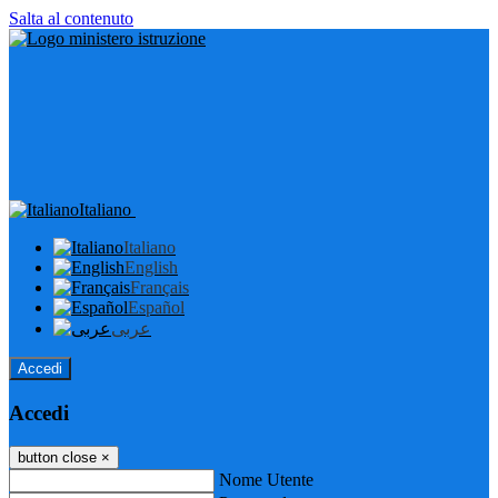
Salta al contenuto
Italiano
Italiano
English
Français
Español
عربى
Accedi
Accedi
button close
×
Nome Utente