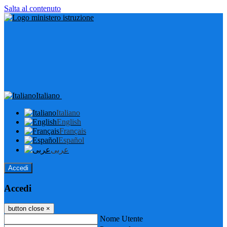
Salta al contenuto
Italiano
Italiano
English
Français
Español
عربى
Accedi
Accedi
button close
×
Nome Utente