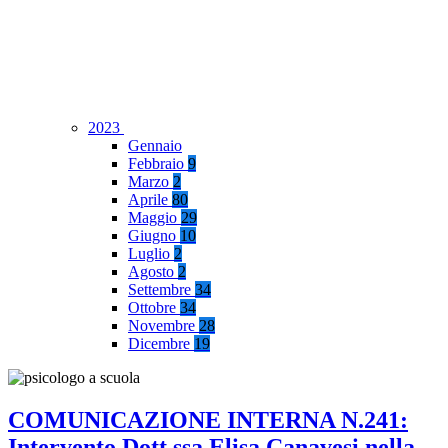
2023
Gennaio
Febbraio
9
Marzo
2
Aprile
80
Maggio
29
Giugno
10
Luglio
2
Agosto
2
Settembre
34
Ottobre
34
Novembre
28
Dicembre
19
COMUNICAZIONE INTERNA N.241:
Intervento Dott.ssa Elisa Canavesi nella