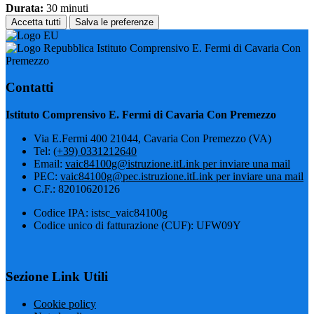
Durata:
30 minuti
Accetta tutti
Salva le preferenze
Istituto Comprensivo E. Fermi di Cavaria Con
Premezzo
Contatti
Istituto Comprensivo E. Fermi di Cavaria Con Premezzo
Via E.Fermi 400 21044, Cavaria Con Premezzo (VA)
Tel:
(+39) 0331212640
Email:
vaic84100g@istruzione.it
Link per inviare una mail
PEC:
vaic84100g@pec.istruzione.it
Link per inviare una mail
C.F.: 82010620126
Codice IPA: istsc_vaic84100g
Codice unico di fatturazione (CUF): UFW09Y
Sezione Link Utili
Cookie policy