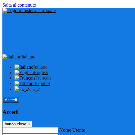
Salta al contenuto
Italiano
Italiano
English
Français
Español
عربى
Accedi
Accedi
button close
×
Nome Utente