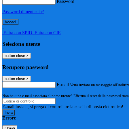
Password
Password dimenticata?
-
Entra con SPID
Entra con CIE
Seleziona utente
button close
×
Recupero password
button close
×
E-mail
Verrà inviato un messaggio all'indirizz
Non hai una e-mail associata al nome utente? Effettua il reset della password tram
E-mail inviata, si prega di controllare la casella di posta elettronica!
Errore
Chiudi