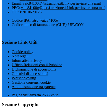
Email:
vaic84100g@istruzione.it
Link per inviare una mail
PEC:
vaic84100g@pec.istruzione.it
Link per inviare una mail
C.F.: 82010620126
Codice IPA: istsc_vaic84100g
Codice unico di fatturazione (CUF): UFW09Y
Sezione Link Utili
Cookie policy
Note legali
Informativa Privacy
Ufficio Relazioni con il Pubblico
Dichiarazione di accessibilità
Obiettivi di accessibilità
Whistleblowing
Gestione consensi cookie
Amministrazione trasparente
Pagina visualizzata
2635
volte
Sezione Copyright