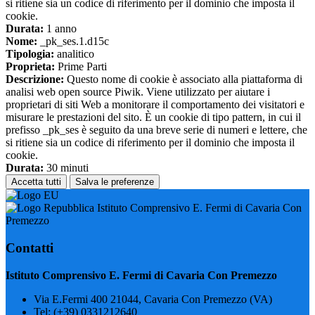
si ritiene sia un codice di riferimento per il dominio che imposta il
cookie.
Durata:
1 anno
Nome:
_pk_ses.1.d15c
Tipologia:
analitico
Proprieta:
Prime Parti
Descrizione:
Questo nome di cookie è associato alla piattaforma di
analisi web open source Piwik. Viene utilizzato per aiutare i
proprietari di siti Web a monitorare il comportamento dei visitatori e
misurare le prestazioni del sito. È un cookie di tipo pattern, in cui il
prefisso _pk_ses è seguito da una breve serie di numeri e lettere, che
si ritiene sia un codice di riferimento per il dominio che imposta il
cookie.
Durata:
30 minuti
Accetta tutti
Salva le preferenze
Istituto Comprensivo E. Fermi di Cavaria Con
Premezzo
Contatti
Istituto Comprensivo E. Fermi di Cavaria Con Premezzo
Via E.Fermi 400 21044, Cavaria Con Premezzo (VA)
Tel:
(+39) 0331212640