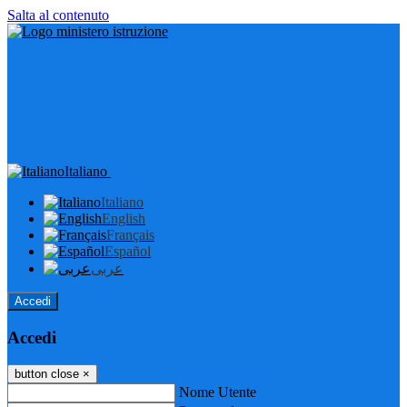
Salta al contenuto
Italiano
Italiano
English
Français
Español
عربى
Accedi
Accedi
button close
×
Nome Utente