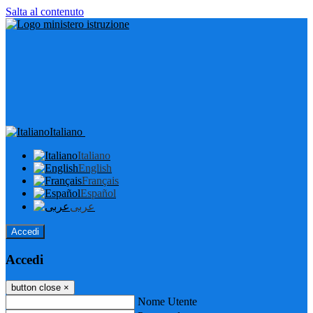
Salta al contenuto
Italiano
Italiano
English
Français
Español
عربى
Accedi
Accedi
button close
×
Nome Utente