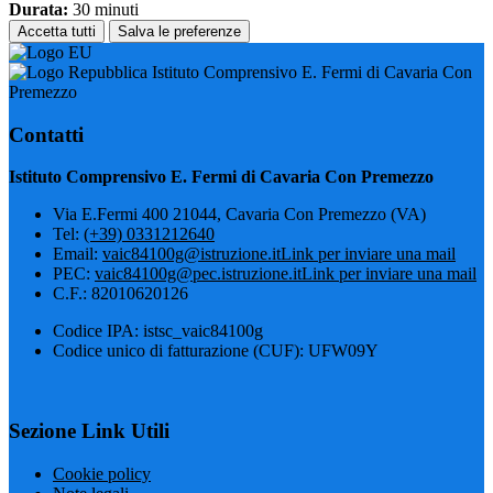
Durata:
30 minuti
Accetta tutti
Salva le preferenze
Istituto Comprensivo E. Fermi di Cavaria Con
Premezzo
Contatti
Istituto Comprensivo E. Fermi di Cavaria Con Premezzo
Via E.Fermi 400 21044, Cavaria Con Premezzo (VA)
Tel:
(+39) 0331212640
Email:
vaic84100g@istruzione.it
Link per inviare una mail
PEC:
vaic84100g@pec.istruzione.it
Link per inviare una mail
C.F.: 82010620126
Codice IPA: istsc_vaic84100g
Codice unico di fatturazione (CUF): UFW09Y
Sezione Link Utili
Cookie policy