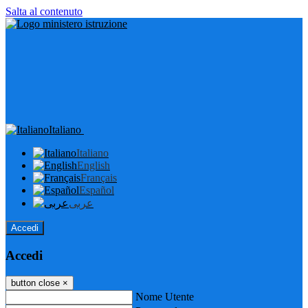
Salta al contenuto
Italiano
Italiano
English
Français
Español
عربى
Accedi
Accedi
button close
×
Nome Utente