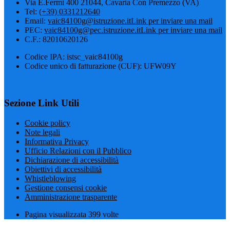
Via E.Fermi 400 21044, Cavaria Con Premezzo (VA)
Tel:
(+39) 0331212640
Email:
vaic84100g@istruzione.it
Link per inviare una mail
PEC:
vaic84100g@pec.istruzione.it
Link per inviare una mail
C.F.: 82010620126
Codice IPA: istsc_vaic84100g
Codice unico di fatturazione (CUF): UFW09Y
Sezione Link Utili
Cookie policy
Note legali
Informativa Privacy
Ufficio Relazioni con il Pubblico
Dichiarazione di accessibilità
Obiettivi di accessibilità
Whistleblowing
Gestione consensi cookie
Amministrazione trasparente
Pagina visualizzata
399
volte