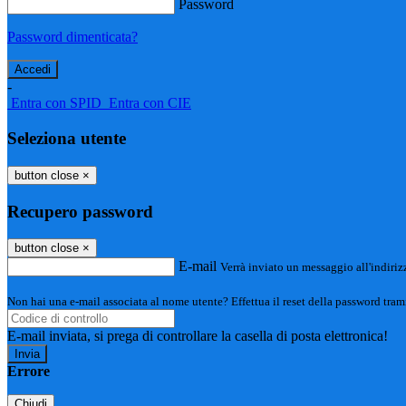
Password
Password dimenticata?
-
Entra con SPID
Entra con CIE
Seleziona utente
button close
×
Recupero password
button close
×
E-mail
Verrà inviato un messaggio all'indirizz
Non hai una e-mail associata al nome utente? Effettua il reset della password tram
E-mail inviata, si prega di controllare la casella di posta elettronica!
Errore
Chiudi