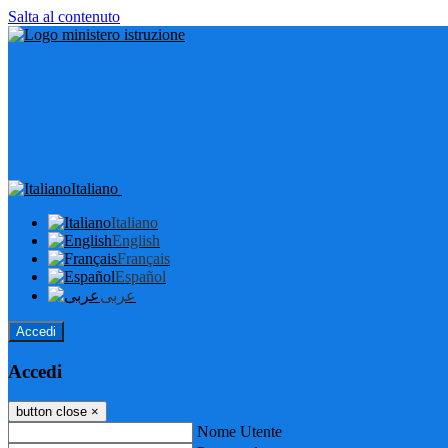
Salta al contenuto
Italiano
Italiano
English
Français
Español
عربى
Accedi
Accedi
button close
×
Nome Utente