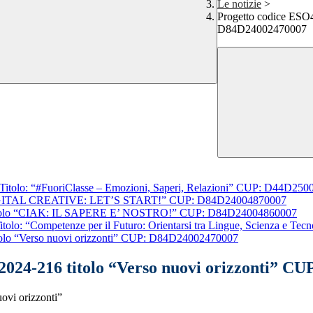
Le notizie
>
Progetto codice ESO
D84D24002470007
tolo: “#FuoriClasse – Emozioni, Saperi, Relazioni” CUP: D44D25
“DIGITAL CREATIVE: LET’S START!” CUP: D84D24004870007
titolo “CIAK: IL SAPERE E’ NOSTRO!” CUP: D84D24004860007
lo: “Competenze per il Futuro: Orientarsi tra Lingue, Scienza e 
olo “Verso nuovi orizzonti” CUP: D84D24002470007
024-216 titolo “Verso nuovi orizzonti” C
vi orizzonti”