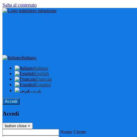
Salta al contenuto
Italiano
Italiano
English
Français
Español
عربى
Accedi
Accedi
button close
×
Nome Utente