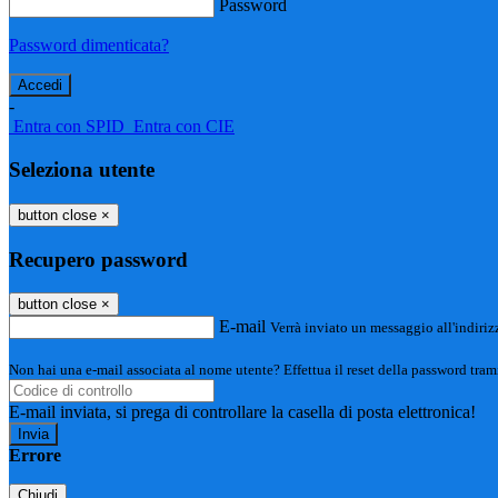
Password
Password dimenticata?
-
Entra con SPID
Entra con CIE
Seleziona utente
button close
×
Recupero password
button close
×
E-mail
Verrà inviato un messaggio all'indirizz
Non hai una e-mail associata al nome utente? Effettua il reset della password tram
E-mail inviata, si prega di controllare la casella di posta elettronica!
Errore
Chiudi