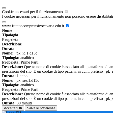
Cookie necessari per il funzionamento
I cookie necessari per il funzionamento non possono essere disabilitati.
www.istitutocomprensivocavaria.edu.it
Nome
Tipologia
Proprieta
Descrizione
Durata
Nome:
_pk_id.1.d15c
Tipologia:
analitico
Proprieta:
Prime Parti
Descrizione:
Questo nome di cookie è associato alla piattaforma di ana
prestazioni del sito. È un cookie di tipo pattern, in cui il prefisso _pk
Durata:
1 anno
Nome:
_pk_ses.1.d15c
Tipologia:
analitico
Proprieta:
Prime Parti
Descrizione:
Questo nome di cookie è associato alla piattaforma di ana
prestazioni del sito. È un cookie di tipo pattern, in cui il prefisso _pk
Durata:
30 minuti
Accetta tutti
Salva le preferenze