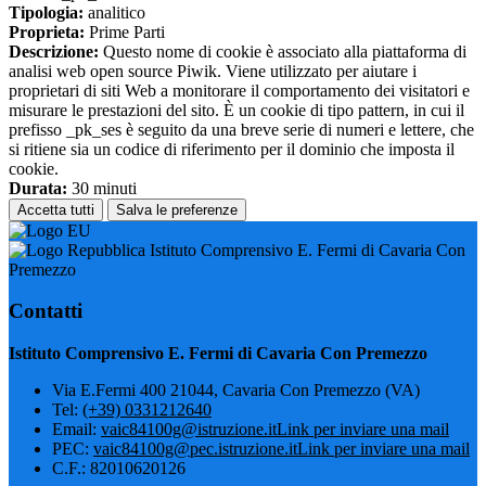
Tipologia:
analitico
Proprieta:
Prime Parti
Descrizione:
Questo nome di cookie è associato alla piattaforma di
analisi web open source Piwik. Viene utilizzato per aiutare i
proprietari di siti Web a monitorare il comportamento dei visitatori e
misurare le prestazioni del sito. È un cookie di tipo pattern, in cui il
prefisso _pk_ses è seguito da una breve serie di numeri e lettere, che
si ritiene sia un codice di riferimento per il dominio che imposta il
cookie.
Durata:
30 minuti
Accetta tutti
Salva le preferenze
Istituto Comprensivo E. Fermi di Cavaria Con
Premezzo
Contatti
Istituto Comprensivo E. Fermi di Cavaria Con Premezzo
Via E.Fermi 400 21044, Cavaria Con Premezzo (VA)
Tel:
(+39) 0331212640
Email:
vaic84100g@istruzione.it
Link per inviare una mail
PEC:
vaic84100g@pec.istruzione.it
Link per inviare una mail
C.F.: 82010620126