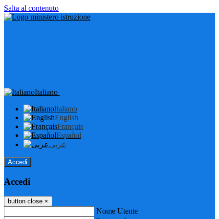
Salta al contenuto
Italiano
Italiano
English
Français
Español
عربى
Accedi
Accedi
button close
×
Nome Utente