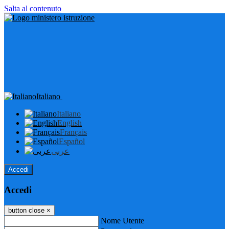
Salta al contenuto
Italiano
Italiano
English
Français
Español
عربى
Accedi
Accedi
button close
×
Nome Utente