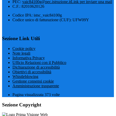
PEC:
vaic84100g@pec.istruzione.it
Link per inviare una mail
C.F.: 82010620126
Codice IPA: istsc_vaic84100g
Codice unico di fatturazione (CUF): UFW09Y
Sezione Link Utili
Cookie policy
Note legali
Informativa Privacy
Ufficio Relazioni con il Pubblico
Dichiarazione di accessibilità
Obiettivi di accessibilità
Whistleblowing
Gestione consensi cookie
Amministrazione trasparente
Pagina visualizzata
373
volte
Sezione Copyright