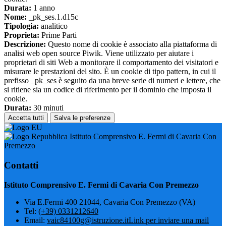
Durata:
1 anno
Nome:
_pk_ses.1.d15c
Tipologia:
analitico
Proprieta:
Prime Parti
Descrizione:
Questo nome di cookie è associato alla piattaforma di
analisi web open source Piwik. Viene utilizzato per aiutare i
proprietari di siti Web a monitorare il comportamento dei visitatori e
misurare le prestazioni del sito. È un cookie di tipo pattern, in cui il
prefisso _pk_ses è seguito da una breve serie di numeri e lettere, che
si ritiene sia un codice di riferimento per il dominio che imposta il
cookie.
Durata:
30 minuti
Accetta tutti
Salva le preferenze
Istituto Comprensivo E. Fermi di Cavaria Con
Premezzo
Contatti
Istituto Comprensivo E. Fermi di Cavaria Con Premezzo
Via E.Fermi 400 21044, Cavaria Con Premezzo (VA)
Tel:
(+39) 0331212640
Email:
vaic84100g@istruzione.it
Link per inviare una mail