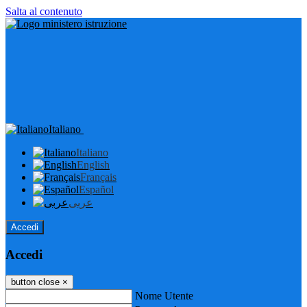
Salta al contenuto
Italiano
Italiano
English
Français
Español
عربى
Accedi
Accedi
button close
×
Nome Utente