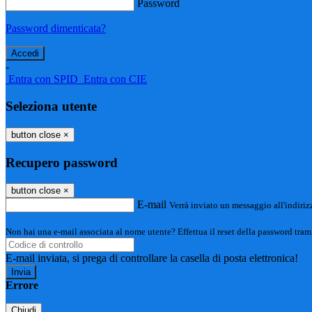
Password
Password dimenticata?
-
Entra con SPID
Entra con CIE
Seleziona utente
button close
×
Recupero password
button close
×
E-mail
Verrà inviato un messaggio all'indirizz
Non hai una e-mail associata al nome utente? Effettua il reset della password tram
E-mail inviata, si prega di controllare la casella di posta elettronica!
Errore
Chiudi