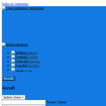
Salta al contenuto
Italiano
Italiano
English
Français
Español
عربى
Accedi
Accedi
button close
×
Nome Utente