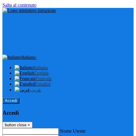
Salta al contenuto
Italiano
Italiano
English
Français
Español
عربى
Accedi
Accedi
button close
×
Nome Utente