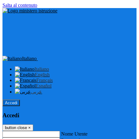
Salta al contenuto
Italiano
Italiano
English
Français
Español
عربى
Accedi
Accedi
button close
×
Nome Utente