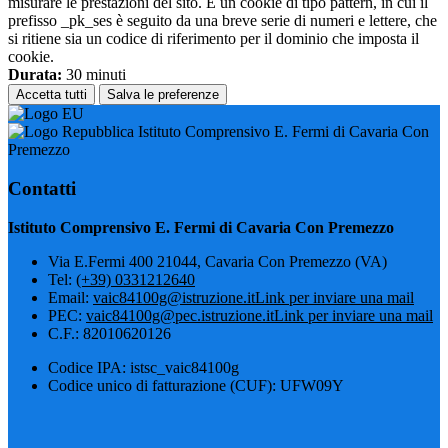
misurare le prestazioni del sito. È un cookie di tipo pattern, in cui il
prefisso _pk_ses è seguito da una breve serie di numeri e lettere, che
si ritiene sia un codice di riferimento per il dominio che imposta il
cookie.
Durata:
30 minuti
Accetta tutti
Salva le preferenze
Istituto Comprensivo E. Fermi di Cavaria Con
Premezzo
Contatti
Istituto Comprensivo E. Fermi di Cavaria Con Premezzo
Via E.Fermi 400 21044, Cavaria Con Premezzo (VA)
Tel:
(+39) 0331212640
Email:
vaic84100g@istruzione.it
Link per inviare una mail
PEC:
vaic84100g@pec.istruzione.it
Link per inviare una mail
C.F.: 82010620126
Codice IPA: istsc_vaic84100g
Codice unico di fatturazione (CUF): UFW09Y