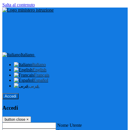
Salta al contenuto
Italiano
Italiano
English
Français
Español
عربى
Accedi
Accedi
button close
×
Nome Utente