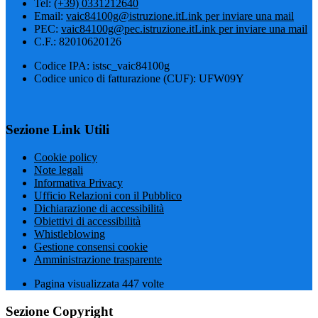
Tel:
(+39) 0331212640
Email:
vaic84100g@istruzione.it
Link per inviare una mail
PEC:
vaic84100g@pec.istruzione.it
Link per inviare una mail
C.F.: 82010620126
Codice IPA: istsc_vaic84100g
Codice unico di fatturazione (CUF): UFW09Y
Sezione Link Utili
Cookie policy
Note legali
Informativa Privacy
Ufficio Relazioni con il Pubblico
Dichiarazione di accessibilità
Obiettivi di accessibilità
Whistleblowing
Gestione consensi cookie
Amministrazione trasparente
Pagina visualizzata
447
volte
Sezione Copyright