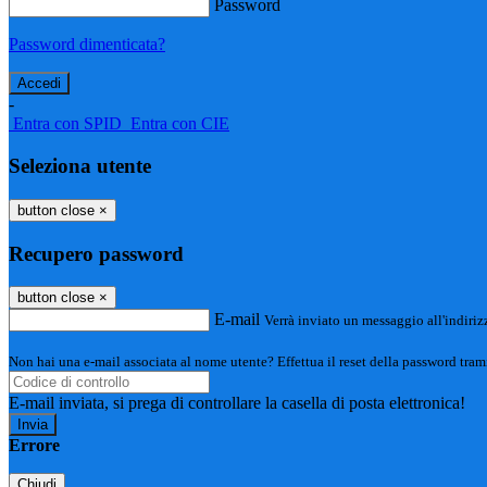
Password
Password dimenticata?
-
Entra con SPID
Entra con CIE
Seleziona utente
button close
×
Recupero password
button close
×
E-mail
Verrà inviato un messaggio all'indirizz
Non hai una e-mail associata al nome utente? Effettua il reset della password tram
E-mail inviata, si prega di controllare la casella di posta elettronica!
Errore
Chiudi