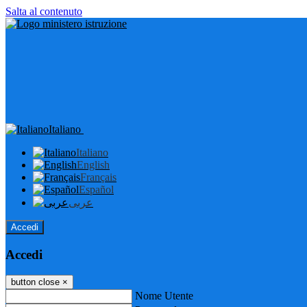
Salta al contenuto
Italiano
Italiano
English
Français
Español
عربى
Accedi
Accedi
button close
×
Nome Utente