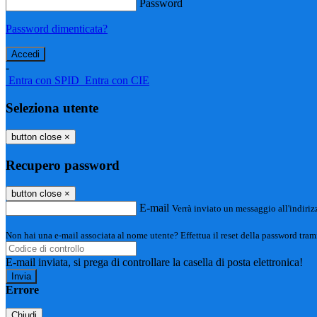
Password
Password dimenticata?
-
Entra con SPID
Entra con CIE
Seleziona utente
button close
×
Recupero password
button close
×
E-mail
Verrà inviato un messaggio all'indirizz
Non hai una e-mail associata al nome utente? Effettua il reset della password tram
E-mail inviata, si prega di controllare la casella di posta elettronica!
Errore
Chiudi