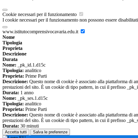
Cookie necessari per il funzionamento
I cookie necessari per il funzionamento non possono essere disabilitati.
www.istitutocomprensivocavaria.edu.it
Nome
Tipologia
Proprieta
Descrizione
Durata
Nome:
_pk_id.1.d15c
Tipologia:
analitico
Proprieta:
Prime Parti
Descrizione:
Questo nome di cookie è associato alla piattaforma di ana
prestazioni del sito. È un cookie di tipo pattern, in cui il prefisso _pk
Durata:
1 anno
Nome:
_pk_ses.1.d15c
Tipologia:
analitico
Proprieta:
Prime Parti
Descrizione:
Questo nome di cookie è associato alla piattaforma di ana
prestazioni del sito. È un cookie di tipo pattern, in cui il prefisso _pk
Durata:
30 minuti
Accetta tutti
Salva le preferenze