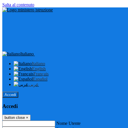
Salta al contenuto
Italiano
Italiano
English
Français
Español
عربى
Accedi
Accedi
button close
×
Nome Utente