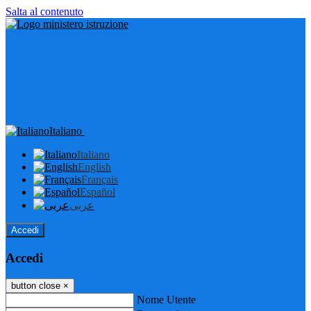
Salta al contenuto
Italiano
Italiano
English
Français
Español
عربى
Accedi
Accedi
button close
×
Nome Utente