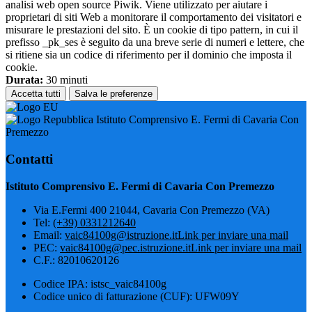
analisi web open source Piwik. Viene utilizzato per aiutare i
proprietari di siti Web a monitorare il comportamento dei visitatori e
misurare le prestazioni del sito. È un cookie di tipo pattern, in cui il
prefisso _pk_ses è seguito da una breve serie di numeri e lettere, che
si ritiene sia un codice di riferimento per il dominio che imposta il
cookie.
Durata:
30 minuti
Accetta tutti
Salva le preferenze
Istituto Comprensivo E. Fermi di Cavaria Con
Premezzo
Contatti
Istituto Comprensivo E. Fermi di Cavaria Con Premezzo
Via E.Fermi 400 21044, Cavaria Con Premezzo (VA)
Tel:
(+39) 0331212640
Email:
vaic84100g@istruzione.it
Link per inviare una mail
PEC:
vaic84100g@pec.istruzione.it
Link per inviare una mail
C.F.: 82010620126
Codice IPA: istsc_vaic84100g
Codice unico di fatturazione (CUF): UFW09Y