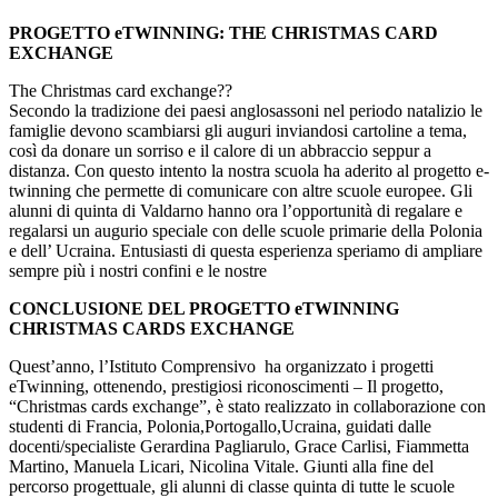
PROGETTO eTWINNING: THE CHRISTMAS CARD
EXCHANGE
The Christmas card exchange
?
?
Secondo la tradizione dei paesi anglosassoni nel periodo natalizio le
famiglie devono scambiarsi gli auguri inviandosi cartoline a tema,
così da donare un sorriso e il calore di un abbraccio seppur a
distanza. Con questo intento la nostra scuola ha aderito al progetto e-
twinning che permette di comunicare con altre scuole europee. Gli
alunni di quinta di Valdarno hanno ora l’opportunità di regalare e
regalarsi un augurio speciale con delle scuole primarie della Polonia
e dell’ Ucraina. Entusiasti di questa esperienza speriamo di ampliare
sempre più i nostri confini e le nostre
CONCLUSIONE DEL PROGETTO eTWINNING
CHRISTMAS CARDS EXCHANGE
Quest’anno, l’Istituto Comprensivo ha organizzato i progetti
eTwinning, ottenendo, prestigiosi riconoscimenti – Il progetto,
“Christmas cards exchange”, è stato realizzato in collaborazione con
studenti di Francia, Polonia,Portogallo,Ucraina, guidati dalle
docenti/specialiste Gerardina Pagliarulo, Grace Carlisi, Fiammetta
Martino, Manuela Licari, Nicolina Vitale. Giunti alla fine del
percorso progettuale, gli alunni di classe quinta di tutte le scuole