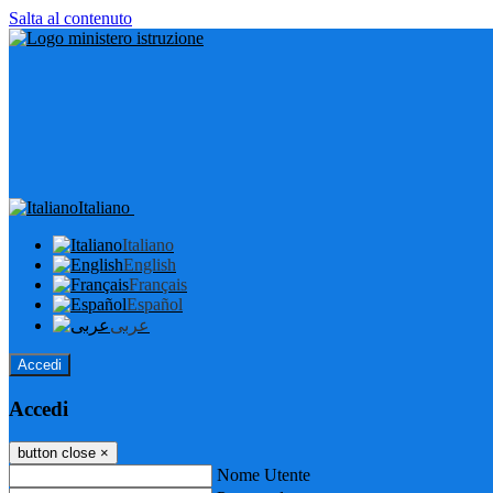
Salta al contenuto
Italiano
Italiano
English
Français
Español
عربى
Accedi
Accedi
button close
×
Nome Utente