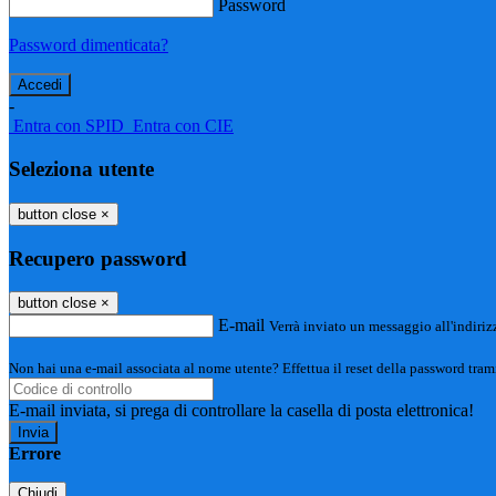
Password
Password dimenticata?
-
Entra con SPID
Entra con CIE
Seleziona utente
button close
×
Recupero password
button close
×
E-mail
Verrà inviato un messaggio all'indirizz
Non hai una e-mail associata al nome utente? Effettua il reset della password tram
E-mail inviata, si prega di controllare la casella di posta elettronica!
Errore
Chiudi