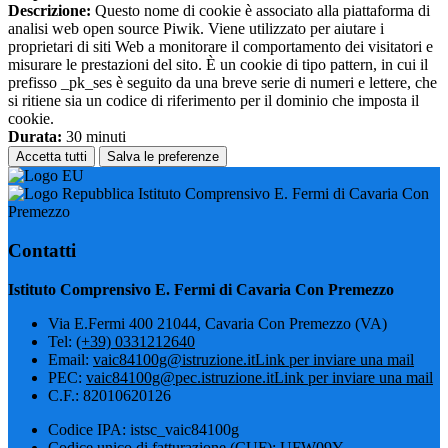
Descrizione:
Questo nome di cookie è associato alla piattaforma di
analisi web open source Piwik. Viene utilizzato per aiutare i
proprietari di siti Web a monitorare il comportamento dei visitatori e
misurare le prestazioni del sito. È un cookie di tipo pattern, in cui il
prefisso _pk_ses è seguito da una breve serie di numeri e lettere, che
si ritiene sia un codice di riferimento per il dominio che imposta il
cookie.
Durata:
30 minuti
Accetta tutti
Salva le preferenze
Istituto Comprensivo E. Fermi di Cavaria Con
Premezzo
Contatti
Istituto Comprensivo E. Fermi di Cavaria Con Premezzo
Via E.Fermi 400 21044, Cavaria Con Premezzo (VA)
Tel:
(+39) 0331212640
Email:
vaic84100g@istruzione.it
Link per inviare una mail
PEC:
vaic84100g@pec.istruzione.it
Link per inviare una mail
C.F.: 82010620126
Codice IPA: istsc_vaic84100g
Codice unico di fatturazione (CUF): UFW09Y