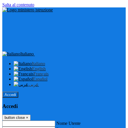
Salta al contenuto
Italiano
Italiano
English
Français
Español
عربى
Accedi
Accedi
button close
×
Nome Utente