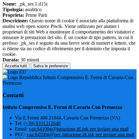
Nome:
_pk_ses.1.d15c
Tipologia:
analitico
Proprieta:
Prime Parti
Descrizione:
Questo nome di cookie è associato alla piattaforma di
analisi web open source Piwik. Viene utilizzato per aiutare i
proprietari di siti Web a monitorare il comportamento dei visitatori e
misurare le prestazioni del sito. È un cookie di tipo pattern, in cui il
prefisso _pk_ses è seguito da una breve serie di numeri e lettere, che
si ritiene sia un codice di riferimento per il dominio che imposta il
cookie.
Durata:
30 minuti
Accetta tutti
Salva le preferenze
Istituto Comprensivo E. Fermi di Cavaria Con
Premezzo
Contatti
Istituto Comprensivo E. Fermi di Cavaria Con Premezzo
Via E.Fermi 400 21044, Cavaria Con Premezzo (VA)
Tel:
(+39) 0331212640
Email:
vaic84100g@istruzione.it
Link per inviare una mail
PEC:
vaic84100g@pec.istruzione.it
Link per inviare una mail