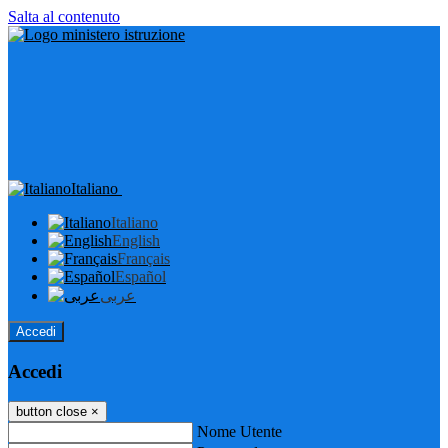
Salta al contenuto
Italiano
Italiano
English
Français
Español
عربى
Accedi
Accedi
button close
×
Nome Utente