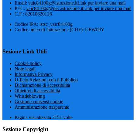
Email:
vaic84100g@istruzione.it
Link per inviare una mail
PEC:
vaic84100g@pec.istruzione.it
Link per inviare una mail
C.F.: 82010620126
Codice IPA: istsc_vaic84100g
Codice unico di fatturazione (CUF): UFW09Y
Sezione Link Utili
Cookie policy
Note legali
Informativa Privacy
Ufficio Relazioni con il Pubblico
Dichiarazione di accessibilità
Obiettivi di accessibilità
Whistleblowing
Gestione consensi cookie
Amministrazione trasparente
Pagina visualizzata
2151
volte
Sezione Copyright