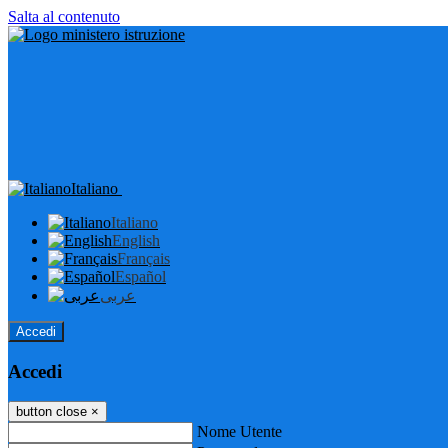
Salta al contenuto
Italiano
Italiano
English
Français
Español
عربى
Accedi
Accedi
button close
×
Nome Utente