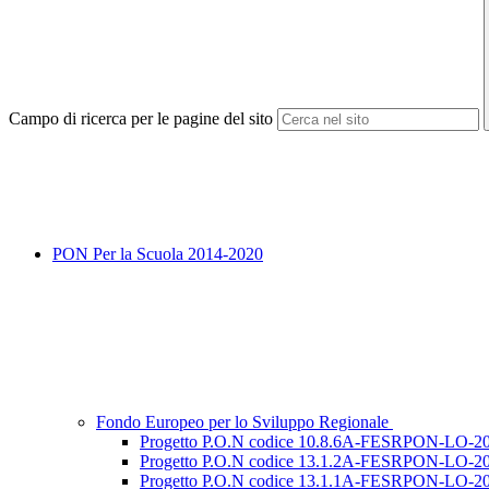
Campo di ricerca per le pagine del sito
PON Per la Scuola 2014-2020
Fondo Europeo per lo Sviluppo Regionale
Progetto P.O.N codice 10.8.6A-FESRPON-LO-202
Progetto P.O.N codice 13.1.2A-FESRPON-LO-202
Progetto P.O.N codice 13.1.1A-FESRPON-LO-2021-600