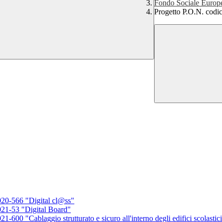
Fondo Sociale Europ
Progetto P.O.N. cod
0-566 "Digital cl@ss"
1-53 "Digital Board"
 "Cablaggio strutturato e sicuro all'interno degli edifici scolastic