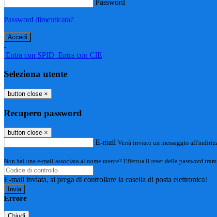
Password
Password dimenticata?
-
Entra con SPID
Entra con CIE
Seleziona utente
button close
×
Recupero password
button close
×
E-mail
Verrà inviato un messaggio all'indirizz
Non hai una e-mail associata al nome utente? Effettua il reset della password tram
E-mail inviata, si prega di controllare la casella di posta elettronica!
Errore
Chiudi