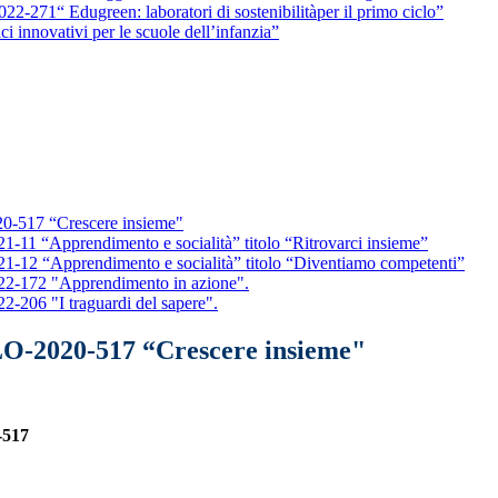
71“ Edugreen: laboratori di sostenibilitàper il primo ciclo”
i innovativi per le scuole dell’infanzia”
0-517 “Crescere insieme"
1 “Apprendimento e socialità” titolo “Ritrovarci insieme”
12 “Apprendimento e socialità” titolo “Diventiamo competenti”
2-172 "Apprendimento in azione".
206 "I traguardi del sapere".
LO-2020-517 “Crescere insieme"
-517