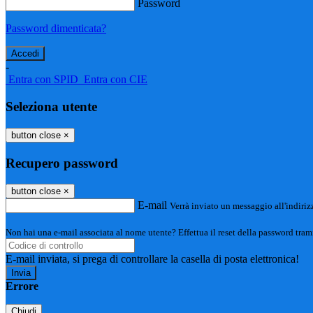
Password
Password dimenticata?
-
Entra con SPID
Entra con CIE
Seleziona utente
button close
×
Recupero password
button close
×
E-mail
Verrà inviato un messaggio all'indirizz
Non hai una e-mail associata al nome utente? Effettua il reset della password tram
E-mail inviata, si prega di controllare la casella di posta elettronica!
Errore
Chiudi