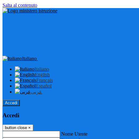
Salta al contenuto
Italiano
Italiano
English
Français
Español
عربى
Accedi
Accedi
button close
×
Nome Utente