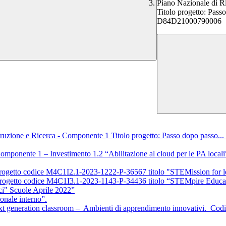
Piano Nazionale di Ri
Titolo progetto: Pas
D84D21000790006
Istruzione e Ricerca - Componente 1 Titolo progetto: Passo dopo pass
 - Componente 1 – Investimento 1.2 “Abilitazione al cloud per le 
 - progetto codice M4C1I2.1-2023-1222-P-36567 titolo "STEMission f
 - Progetto codice M4C1I3.1-2023-1143-P-34436 titolo “STEMpire Ed
ici" Scuole Aprile 2022”
onale interno”.
Next generation classroom – Ambienti di apprendimento innovativi. 