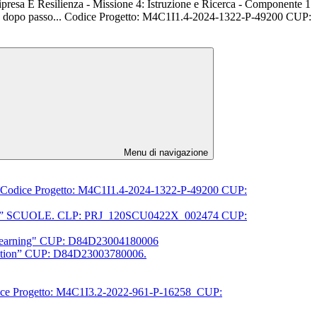
presa E Resilienza - Missione 4: Istruzione e Ricerca - Componente 1
so dopo passo... Codice Progetto: M4C1I1.4-2024-1322-P-49200 CUP:
Menu di navigazione
o... Codice Progetto: M4C1I1.4-2024-1322-P-49200 CUP:
PA locali” SCUOLE. CLP: PRJ_120SCU0422X_002474 CUP:
or learning" CUP: D84D23004180006
ucation” CUP: D84D23003780006.
Codice Progetto: M4C1I3.2-2022-961-P-16258 CUP: