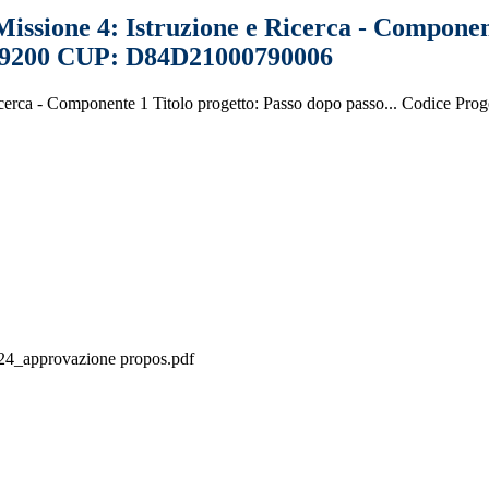
Missione 4: Istruzione e Ricerca - Component
-49200 CUP: D84D21000790006
e Ricerca - Componente 1 Titolo progetto: Passo dopo passo... Codi
024_approvazione propos.pdf