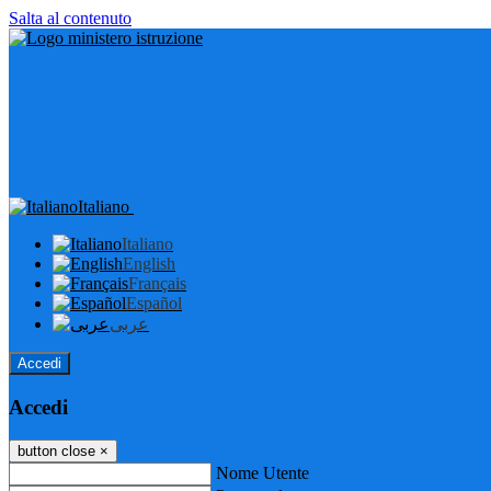
Salta al contenuto
Italiano
Italiano
English
Français
Español
عربى
Accedi
Accedi
button close
×
Nome Utente