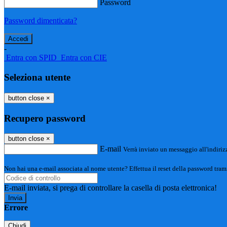
Password
Password dimenticata?
-
Entra con SPID
Entra con CIE
Seleziona utente
button close
×
Recupero password
button close
×
E-mail
Verrà inviato un messaggio all'indirizz
Non hai una e-mail associata al nome utente? Effettua il reset della password tram
E-mail inviata, si prega di controllare la casella di posta elettronica!
Errore
Chiudi