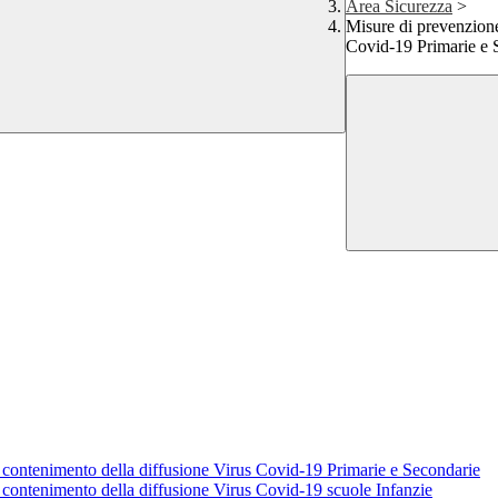
Area Sicurezza
>
Misure di prevenzione 
Covid-19 Primarie e 
il contenimento della diffusione Virus Covid-19 Primarie e Secondarie
il contenimento della diffusione Virus Covid-19 scuole Infanzie