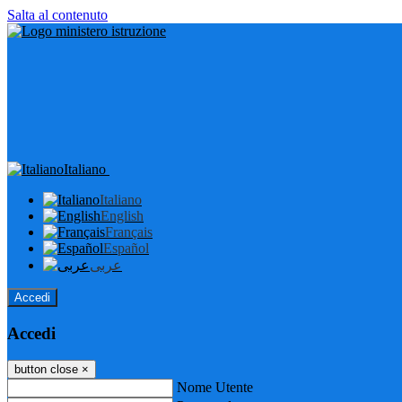
Salta al contenuto
Italiano
Italiano
English
Français
Español
عربى
Accedi
Accedi
button close
×
Nome Utente