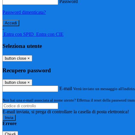
Password
Password dimenticata?
-
Entra con SPID
Entra con CIE
Seleziona utente
button close
×
Recupero password
button close
×
E-mail
Verrà inviato un messaggio all'indirizz
Non hai una e-mail associata al nome utente? Effettua il reset della password tram
E-mail inviata, si prega di controllare la casella di posta elettronica!
Errore
Chiudi