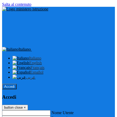
Salta al contenuto
Italiano
Italiano
English
Français
Español
عربى
Accedi
Accedi
button close
×
Nome Utente