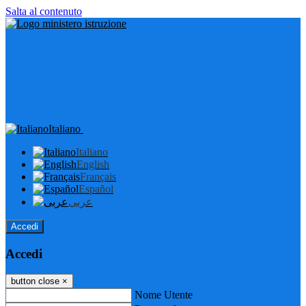
Salta al contenuto
Italiano
Italiano
English
Français
Español
عربى
Accedi
Accedi
button close
×
Nome Utente