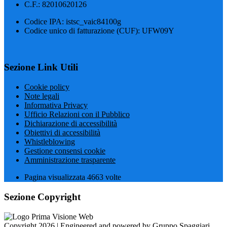
C.F.: 82010620126
Codice IPA: istsc_vaic84100g
Codice unico di fatturazione (CUF): UFW09Y
Sezione Link Utili
Cookie policy
Note legali
Informativa Privacy
Ufficio Relazioni con il Pubblico
Dichiarazione di accessibilità
Obiettivi di accessibilità
Whistleblowing
Gestione consensi cookie
Amministrazione trasparente
Pagina visualizzata
4663
volte
Sezione Copyright
Copyright 2026 | Engineered and powered by Gruppo Spaggiari