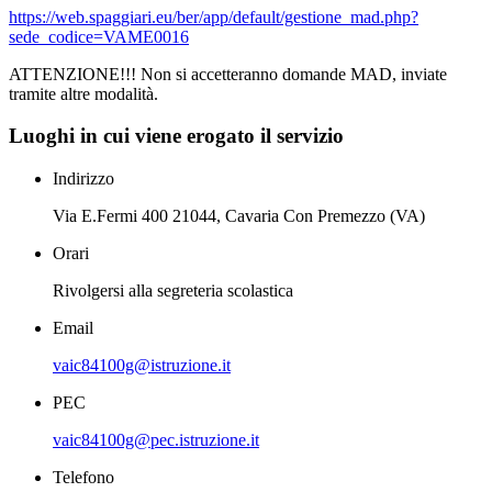
https://web.spaggiari.eu/ber/app/default/gestione_mad.php?
sede_codice=VAME0016
ATTENZIONE!!! Non si accetteranno domande MAD, inviate
tramite altre modalità.
Luoghi in cui viene erogato il servizio
Indirizzo
Via E.Fermi 400 21044, Cavaria Con Premezzo (VA)
Orari
Rivolgersi alla segreteria scolastica
Email
vaic84100g@istruzione.it
PEC
vaic84100g@pec.istruzione.it
Telefono