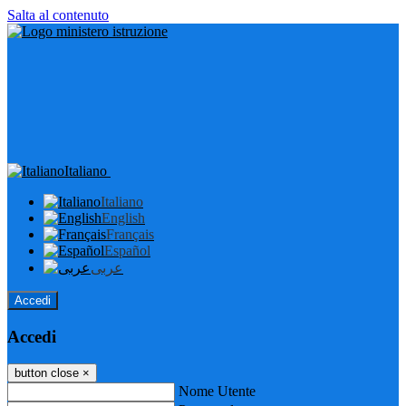
Salta al contenuto
Italiano
Italiano
English
Français
Español
عربى
Accedi
Accedi
button close
×
Nome Utente