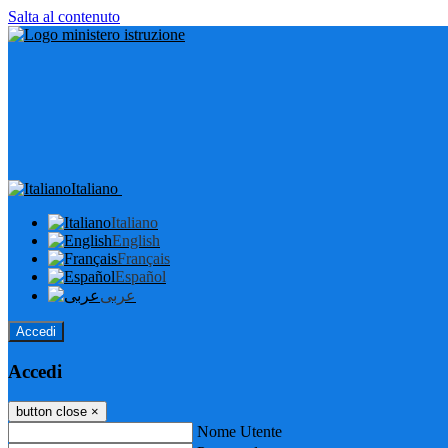
Salta al contenuto
Italiano
Italiano
English
Français
Español
عربى
Accedi
Accedi
button close
×
Nome Utente