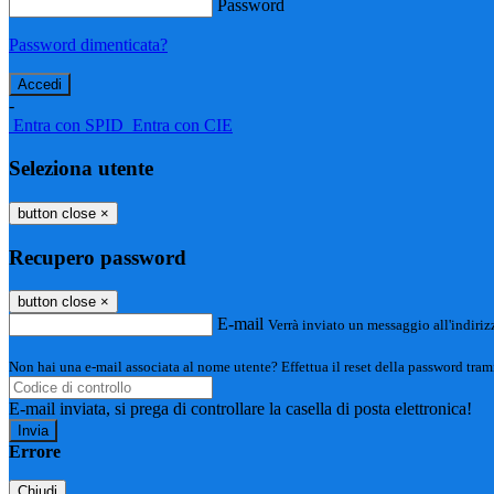
Password
Password dimenticata?
-
Entra con SPID
Entra con CIE
Seleziona utente
button close
×
Recupero password
button close
×
E-mail
Verrà inviato un messaggio all'indirizz
Non hai una e-mail associata al nome utente? Effettua il reset della password tram
E-mail inviata, si prega di controllare la casella di posta elettronica!
Errore
Chiudi