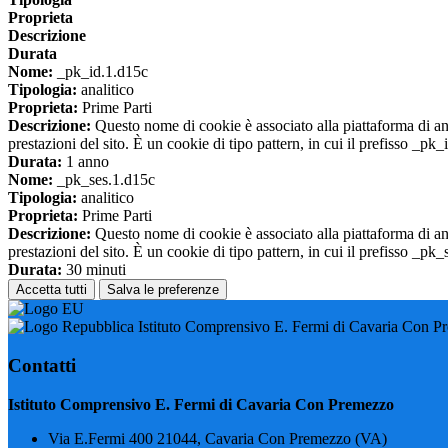
Proprieta
Descrizione
Durata
Nome:
_pk_id.1.d15c
Tipologia:
analitico
Proprieta:
Prime Parti
Descrizione:
Questo nome di cookie è associato alla piattaforma di ana
prestazioni del sito. È un cookie di tipo pattern, in cui il prefisso _pk
Durata:
1 anno
Nome:
_pk_ses.1.d15c
Tipologia:
analitico
Proprieta:
Prime Parti
Descrizione:
Questo nome di cookie è associato alla piattaforma di ana
prestazioni del sito. È un cookie di tipo pattern, in cui il prefisso _pk
Durata:
30 minuti
Accetta tutti
Salva le preferenze
Istituto Comprensivo E. Fermi di Cavaria Con P
Contatti
Istituto Comprensivo E. Fermi di Cavaria Con Premezzo
Via E.Fermi 400 21044, Cavaria Con Premezzo (VA)