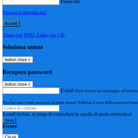
Password
Password dimenticata?
-
Entra con SPID
Entra con CIE
Seleziona utente
button close
×
Recupero password
button close
×
E-mail
Verrà inviato un messaggio all'indirizz
Non hai una e-mail associata al nome utente? Effettua il reset della password tram
E-mail inviata, si prega di controllare la casella di posta elettronica!
Errore
Chiudi