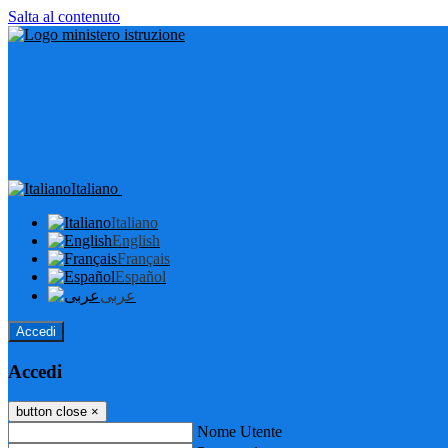
Salta al contenuto
Italiano
Italiano
English
Français
Español
عربى
Accedi
Accedi
button close
×
Nome Utente