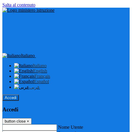
Salta al contenuto
Italiano
Italiano
English
Français
Español
عربى
Accedi
Accedi
button close
×
Nome Utente