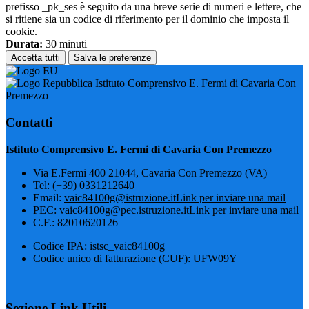
prefisso _pk_ses è seguito da una breve serie di numeri e lettere, che
si ritiene sia un codice di riferimento per il dominio che imposta il
cookie.
Durata:
30 minuti
Accetta tutti
Salva le preferenze
Istituto Comprensivo E. Fermi di Cavaria Con
Premezzo
Contatti
Istituto Comprensivo E. Fermi di Cavaria Con Premezzo
Via E.Fermi 400 21044, Cavaria Con Premezzo (VA)
Tel:
(+39) 0331212640
Email:
vaic84100g@istruzione.it
Link per inviare una mail
PEC:
vaic84100g@pec.istruzione.it
Link per inviare una mail
C.F.: 82010620126
Codice IPA: istsc_vaic84100g
Codice unico di fatturazione (CUF): UFW09Y
Sezione Link Utili