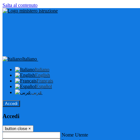
Salta al contenuto
Italiano
Italiano
English
Français
Español
عربى
Accedi
Accedi
button close
×
Nome Utente