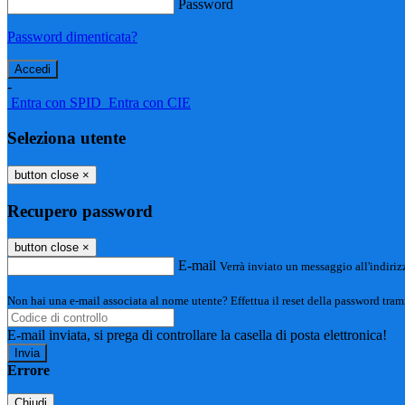
Password
Password dimenticata?
-
Entra con SPID
Entra con CIE
Seleziona utente
button close
×
Recupero password
button close
×
E-mail
Verrà inviato un messaggio all'indirizz
Non hai una e-mail associata al nome utente? Effettua il reset della password tram
E-mail inviata, si prega di controllare la casella di posta elettronica!
Errore
Chiudi