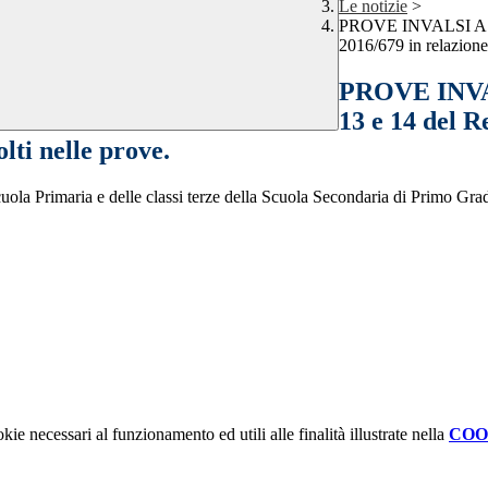
Le notizie
>
PROVE INVALSI A.S.2
2016/679 in relazione 
PROVE INVALS
13 e 14 del 
lti nelle prove.
Scuola Primaria e delle classi terze della Scuola Secondaria di Primo Gra
kie necessari al funzionamento ed utili alle finalità illustrate nella
COO