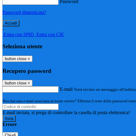
Password
Password dimenticata?
-
Entra con SPID
Entra con CIE
Seleziona utente
button close
×
Recupero password
button close
×
E-mail
Verrà inviato un messaggio all'indirizz
Non hai una e-mail associata al nome utente? Effettua il reset della password tram
E-mail inviata, si prega di controllare la casella di posta elettronica!
Errore
Chiudi