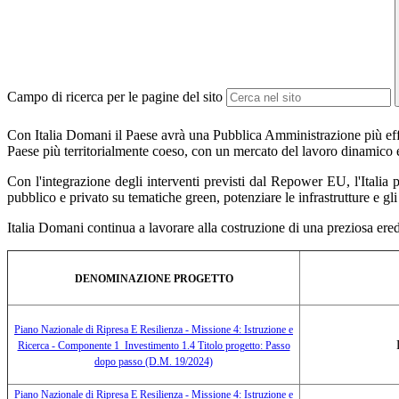
Campo di ricerca per le pagine del sito
Con Italia Domani il Paese avrà una Pubblica Amministrazione più efficie
Paese più territorialmente coeso, con un mercato del lavoro dinamico e 
Con l'integrazione degli interventi previsti dal Repower EU, l'Italia p
pubblico e privato su tematiche green, potenziare le infrastrutture e gli
Italia Domani continua a lavorare alla costruzione di una preziosa eredi
DENOMINAZIONE
PROGETTO
Piano Nazionale di Ripresa E Resilienza - Missione 4: Istruzione e
Ricerca - Componente 1 Investimento 1.4 Titolo progetto: Passo
dopo passo (D.M. 19/2024)
Piano Nazionale di Ripresa E Resilienza - Missione 4: Istruzione e