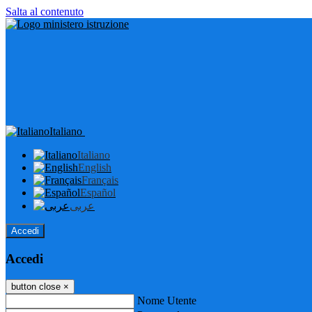
Salta al contenuto
Italiano
Italiano
English
Français
Español
عربى
Accedi
Accedi
button close
×
Nome Utente