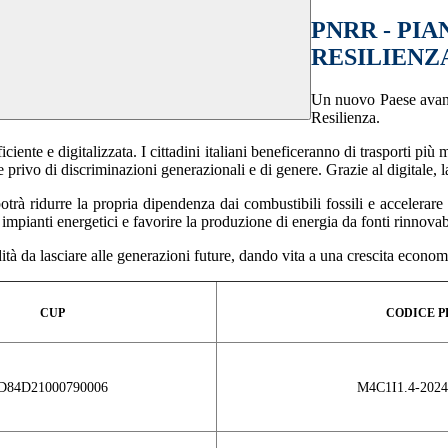
PNRR - PIA
RESILIENZA
Un nuovo Paese avanz
Resilienza.
nte e digitalizzata. I cittadini italiani beneficeranno di trasporti più mo
privo di discriminazioni generazionali e di genere. Grazie al digitale, l
otrà ridurre la propria dipendenza dai combustibili fossili e accelerare
 impianti energetici e favorire la produzione di energia da fonti rinnovab
tà da lasciare alle generazioni future, dando vita a una crescita economi
CUP
CODICE
P
D84D21000790006
M4C1I1.4-2024