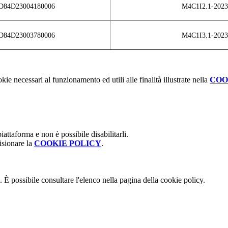
D84D23004180006
M4C1I2.1-2023
D84D23003780006
M4C1I3.1-2023
kie necessari al funzionamento ed utili alle finalità illustrate nella
COO
attaforma e non è possibile disabilitarli.
isionare la
COOKIE POLICY
.
 È possibile consultare l'elenco nella pagina della cookie policy.