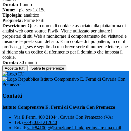
Durata:
1 anno
Nome:
_pk_ses.1.d15c
Tipologia:
analitico
Proprieta:
Prime Parti
Descrizione:
Questo nome di cookie è associato alla piattaforma di
analisi web open source Piwik. Viene utilizzato per aiutare i
proprietari di siti Web a monitorare il comportamento dei visitatori e
misurare le prestazioni del sito. È un cookie di tipo pattern, in cui il
prefisso _pk_ses è seguito da una breve serie di numeri e lettere, che
si ritiene sia un codice di riferimento per il dominio che imposta il
cookie.
Durata:
30 minuti
Accetta tutti
Salva le preferenze
Istituto Comprensivo E. Fermi di Cavaria Con
Premezzo
Contatti
Istituto Comprensivo E. Fermi di Cavaria Con Premezzo
Via E.Fermi 400 21044, Cavaria Con Premezzo (VA)
Tel:
(+39) 0331212640
Email:
vaic84100g@istruzione.it
Link per inviare una mail