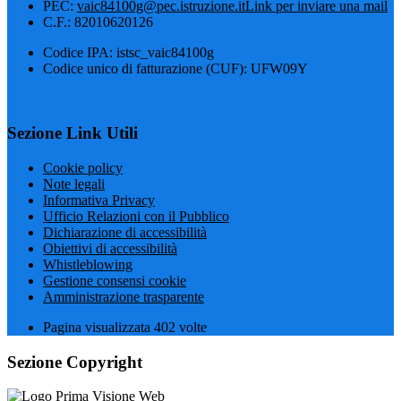
PEC:
vaic84100g@pec.istruzione.it
Link per inviare una mail
C.F.: 82010620126
Codice IPA: istsc_vaic84100g
Codice unico di fatturazione (CUF): UFW09Y
Sezione Link Utili
Cookie policy
Note legali
Informativa Privacy
Ufficio Relazioni con il Pubblico
Dichiarazione di accessibilità
Obiettivi di accessibilità
Whistleblowing
Gestione consensi cookie
Amministrazione trasparente
Pagina visualizzata
402
volte
Sezione Copyright