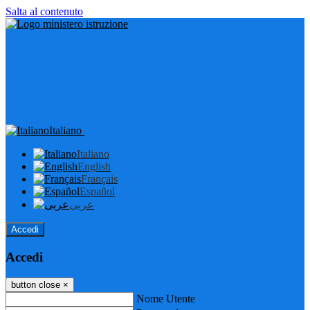
Salta al contenuto
Italiano
Italiano
English
Français
Español
عربى
Accedi
Accedi
button close
×
Nome Utente