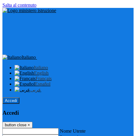
Salta al contenuto
Italiano
Italiano
English
Français
Español
عربى
Accedi
Accedi
button close
×
Nome Utente