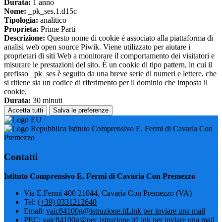
Durata:
1 anno
Nome:
_pk_ses.1.d15c
Tipologia:
analitico
Proprieta:
Prime Parti
Descrizione:
Questo nome di cookie è associato alla piattaforma di
analisi web open source Piwik. Viene utilizzato per aiutare i
proprietari di siti Web a monitorare il comportamento dei visitatori e
misurare le prestazioni del sito. È un cookie di tipo pattern, in cui il
prefisso _pk_ses è seguito da una breve serie di numeri e lettere, che
si ritiene sia un codice di riferimento per il dominio che imposta il
cookie.
Durata:
30 minuti
Accetta tutti
Salva le preferenze
Istituto Comprensivo E. Fermi di Cavaria Con
Premezzo
Contatti
Istituto Comprensivo E. Fermi di Cavaria Con Premezzo
Via E.Fermi 400 21044, Cavaria Con Premezzo (VA)
Tel:
(+39) 0331212640
Email:
vaic84100g@istruzione.it
Link per inviare una mail
PEC:
vaic84100g@pec.istruzione.it
Link per inviare una mail