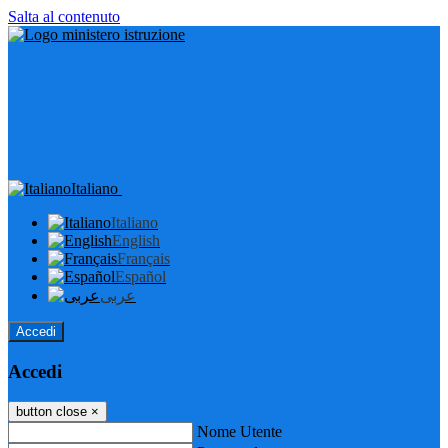
Salta al contenuto
Italiano
Italiano
English
Français
Español
عربى
Accedi
Accedi
button close
×
Nome Utente