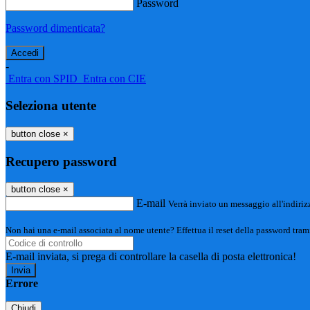
Password
Password dimenticata?
-
Entra con SPID
Entra con CIE
Seleziona utente
button close
×
Recupero password
button close
×
E-mail
Verrà inviato un messaggio all'indirizz
Non hai una e-mail associata al nome utente? Effettua il reset della password tram
E-mail inviata, si prega di controllare la casella di posta elettronica!
Errore
Chiudi