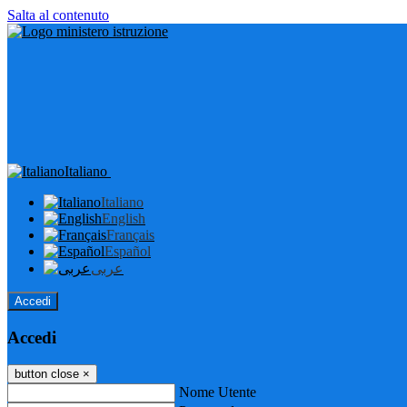
Salta al contenuto
Italiano
Italiano
English
Français
Español
عربى
Accedi
Accedi
button close
×
Nome Utente