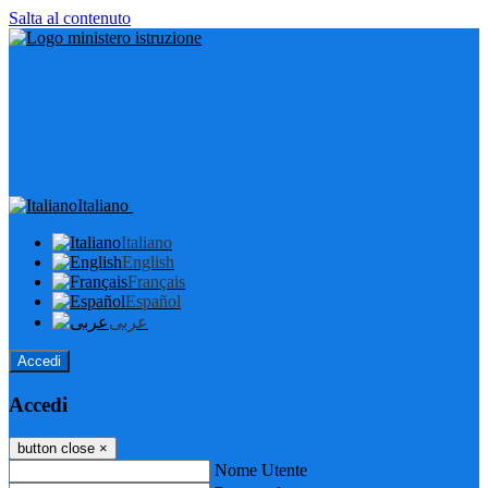
Salta al contenuto
Italiano
Italiano
English
Français
Español
عربى
Accedi
Accedi
button close
×
Nome Utente