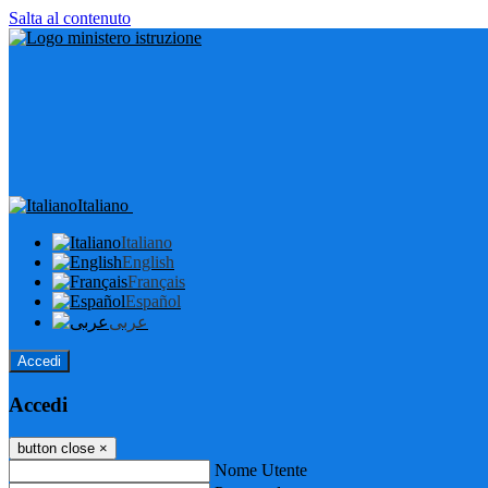
Salta al contenuto
Italiano
Italiano
English
Français
Español
عربى
Accedi
Accedi
button close
×
Nome Utente