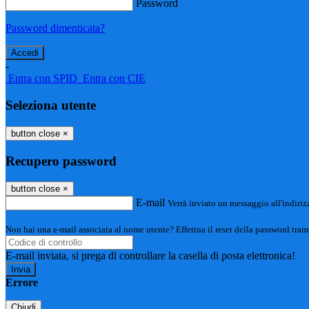
Password
Password dimenticata?
-
Entra con SPID
Entra con CIE
Seleziona utente
button close
×
Recupero password
button close
×
E-mail
Verrà inviato un messaggio all'indirizz
Non hai una e-mail associata al nome utente? Effettua il reset della password tram
E-mail inviata, si prega di controllare la casella di posta elettronica!
Errore
Chiudi