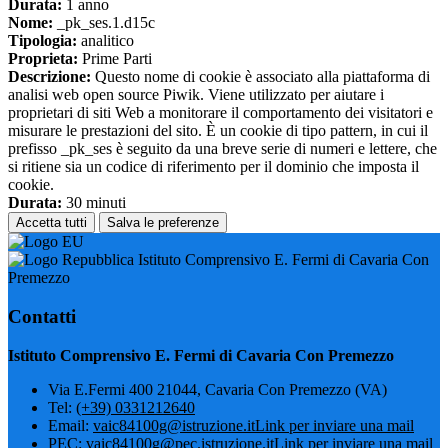
Durata:
1 anno
Nome:
_pk_ses.1.d15c
Tipologia:
analitico
Proprieta:
Prime Parti
Descrizione:
Questo nome di cookie è associato alla piattaforma di
analisi web open source Piwik. Viene utilizzato per aiutare i
proprietari di siti Web a monitorare il comportamento dei visitatori e
misurare le prestazioni del sito. È un cookie di tipo pattern, in cui il
prefisso _pk_ses è seguito da una breve serie di numeri e lettere, che
si ritiene sia un codice di riferimento per il dominio che imposta il
cookie.
Durata:
30 minuti
Accetta tutti
Salva le preferenze
Istituto Comprensivo E. Fermi di Cavaria Con
Premezzo
Contatti
Istituto Comprensivo E. Fermi di Cavaria Con Premezzo
Via E.Fermi 400 21044, Cavaria Con Premezzo (VA)
Tel:
(+39) 0331212640
Email:
vaic84100g@istruzione.it
Link per inviare una mail
PEC:
vaic84100g@pec.istruzione.it
Link per inviare una mail