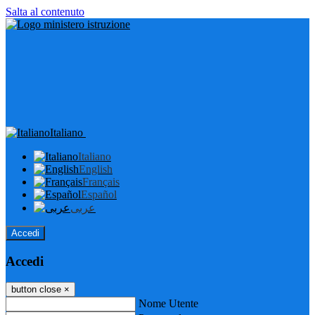
Salta al contenuto
Italiano
Italiano
English
Français
Español
عربى
Accedi
Accedi
button close
×
Nome Utente