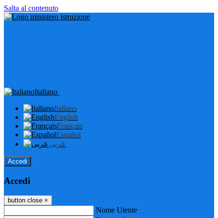
Salta al contenuto
Italiano
Italiano
English
Français
Español
عربى
Accedi
Accedi
button close
×
Nome Utente