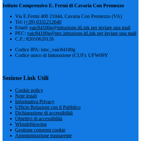
Istituto Comprensivo E. Fermi di Cavaria Con Premezzo
Via E.Fermi 400 21044, Cavaria Con Premezzo (VA)
Tel:
(+39) 0331212640
Email:
vaic84100g@istruzione.it
Link per inviare una mail
PEC:
vaic84100g@pec.istruzione.it
Link per inviare una mail
C.F.: 82010620126
Codice IPA: istsc_vaic84100g
Codice unico di fatturazione (CUF): UFW09Y
Sezione Link Utili
Cookie policy
Note legali
Informativa Privacy
Ufficio Relazioni con il Pubblico
Dichiarazione di accessibilità
Obiettivi di accessibilità
Whistleblowing
Gestione consensi cookie
Amministrazione trasparente