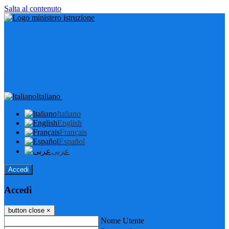
Salta al contenuto
Italiano
Italiano
English
Français
Español
عربى
Accedi
Accedi
button close
×
Nome Utente