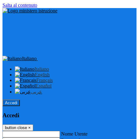
Salta al contenuto
Italiano
Italiano
English
Français
Español
عربى
Accedi
Accedi
button close
×
Nome Utente