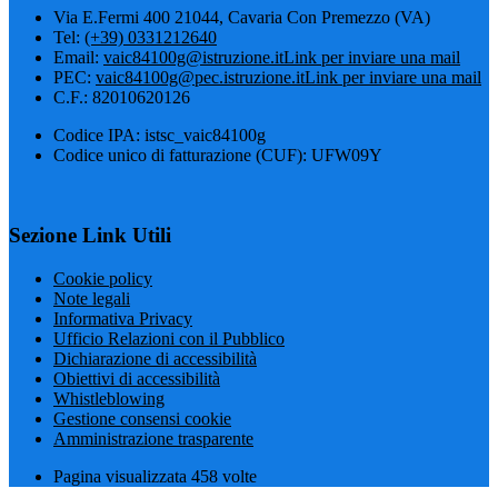
Via E.Fermi 400 21044, Cavaria Con Premezzo (VA)
Tel:
(+39) 0331212640
Email:
vaic84100g@istruzione.it
Link per inviare una mail
PEC:
vaic84100g@pec.istruzione.it
Link per inviare una mail
C.F.: 82010620126
Codice IPA: istsc_vaic84100g
Codice unico di fatturazione (CUF): UFW09Y
Sezione Link Utili
Cookie policy
Note legali
Informativa Privacy
Ufficio Relazioni con il Pubblico
Dichiarazione di accessibilità
Obiettivi di accessibilità
Whistleblowing
Gestione consensi cookie
Amministrazione trasparente
Pagina visualizzata
458
volte