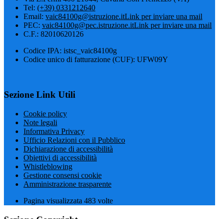
Tel:
(+39) 0331212640
Email:
vaic84100g@istruzione.it
Link per inviare una mail
PEC:
vaic84100g@pec.istruzione.it
Link per inviare una mail
C.F.: 82010620126
Codice IPA: istsc_vaic84100g
Codice unico di fatturazione (CUF): UFW09Y
Sezione Link Utili
Cookie policy
Note legali
Informativa Privacy
Ufficio Relazioni con il Pubblico
Dichiarazione di accessibilità
Obiettivi di accessibilità
Whistleblowing
Gestione consensi cookie
Amministrazione trasparente
Pagina visualizzata
483
volte