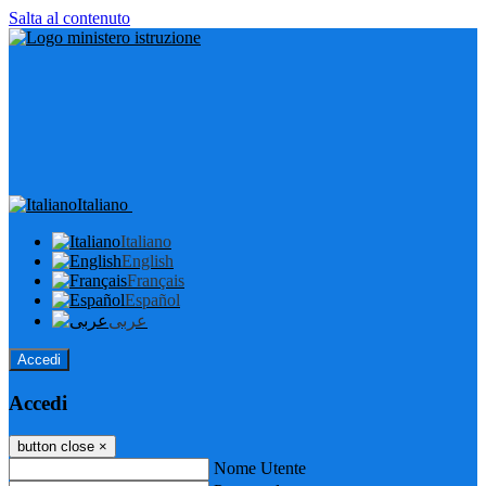
Salta al contenuto
Italiano
Italiano
English
Français
Español
عربى
Accedi
Accedi
button close
×
Nome Utente