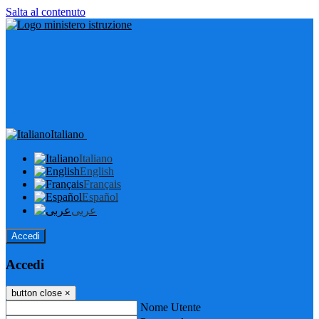
Salta al contenuto
Italiano
Italiano
English
Français
Español
عربى
Accedi
Accedi
button close
×
Nome Utente