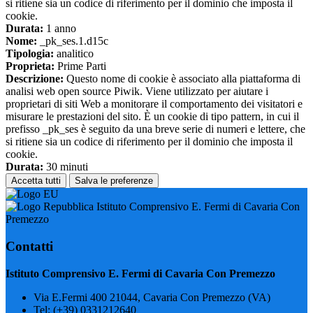
si ritiene sia un codice di riferimento per il dominio che imposta il
cookie.
Durata:
1 anno
Nome:
_pk_ses.1.d15c
Tipologia:
analitico
Proprieta:
Prime Parti
Descrizione:
Questo nome di cookie è associato alla piattaforma di
analisi web open source Piwik. Viene utilizzato per aiutare i
proprietari di siti Web a monitorare il comportamento dei visitatori e
misurare le prestazioni del sito. È un cookie di tipo pattern, in cui il
prefisso _pk_ses è seguito da una breve serie di numeri e lettere, che
si ritiene sia un codice di riferimento per il dominio che imposta il
cookie.
Durata:
30 minuti
Accetta tutti
Salva le preferenze
Istituto Comprensivo E. Fermi di Cavaria Con
Premezzo
Contatti
Istituto Comprensivo E. Fermi di Cavaria Con Premezzo
Via E.Fermi 400 21044, Cavaria Con Premezzo (VA)
Tel:
(+39) 0331212640