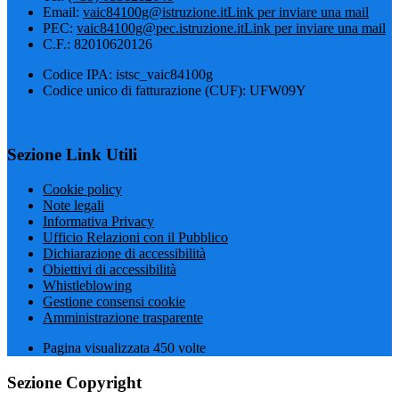
Email:
vaic84100g@istruzione.it
Link per inviare una mail
PEC:
vaic84100g@pec.istruzione.it
Link per inviare una mail
C.F.: 82010620126
Codice IPA: istsc_vaic84100g
Codice unico di fatturazione (CUF): UFW09Y
Sezione Link Utili
Cookie policy
Note legali
Informativa Privacy
Ufficio Relazioni con il Pubblico
Dichiarazione di accessibilità
Obiettivi di accessibilità
Whistleblowing
Gestione consensi cookie
Amministrazione trasparente
Pagina visualizzata
450
volte
Sezione Copyright