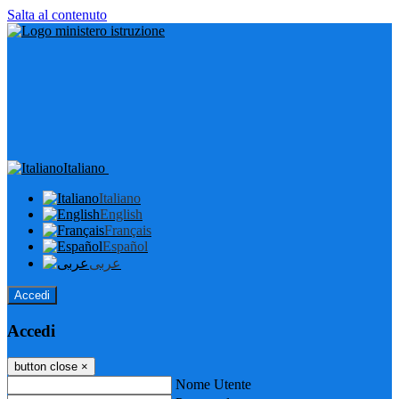
Salta al contenuto
Italiano
Italiano
English
Français
Español
عربى
Accedi
Accedi
button close
×
Nome Utente