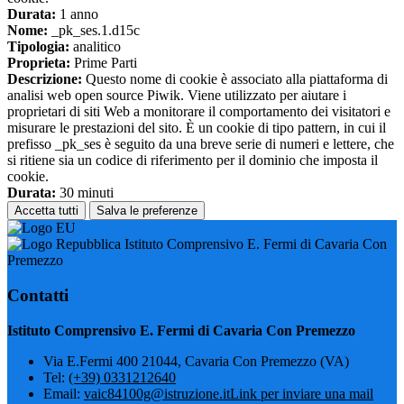
Durata:
1 anno
Nome:
_pk_ses.1.d15c
Tipologia:
analitico
Proprieta:
Prime Parti
Descrizione:
Questo nome di cookie è associato alla piattaforma di
analisi web open source Piwik. Viene utilizzato per aiutare i
proprietari di siti Web a monitorare il comportamento dei visitatori e
misurare le prestazioni del sito. È un cookie di tipo pattern, in cui il
prefisso _pk_ses è seguito da una breve serie di numeri e lettere, che
si ritiene sia un codice di riferimento per il dominio che imposta il
cookie.
Durata:
30 minuti
Accetta tutti
Salva le preferenze
Istituto Comprensivo E. Fermi di Cavaria Con
Premezzo
Contatti
Istituto Comprensivo E. Fermi di Cavaria Con Premezzo
Via E.Fermi 400 21044, Cavaria Con Premezzo (VA)
Tel:
(+39) 0331212640
Email:
vaic84100g@istruzione.it
Link per inviare una mail