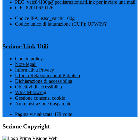
PEC:
vaic84100g@pec.istruzione.it
Link per inviare una mail
C.F.: 82010620126
Codice IPA: istsc_vaic84100g
Codice unico di fatturazione (CUF): UFW09Y
Sezione Link Utili
Cookie policy
Note legali
Informativa Privacy
Ufficio Relazioni con il Pubblico
Dichiarazione di accessibilità
Obiettivi di accessibilità
Whistleblowing
Gestione consensi cookie
Amministrazione trasparente
Pagina visualizzata
478
volte
Sezione Copyright