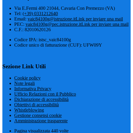
Via E.Fermi 400 21044, Cavaria Con Premezzo (VA)
Tel:
(+39) 0331212640
Email:
vaic84100g@istruzione.it
Link per inviare una mail
PEC:
vaic84100g@pec.istruzione.it
Link per inviare una mail
C.F.: 82010620126
Codice IPA: istsc_vaic84100g
Codice unico di fatturazione (CUF): UFW09Y
Sezione Link Utili
Cookie policy
Note legali
Informativa Privacy
Ufficio Relazioni con il Pubblico
Dichiarazione di accessibilità
Obiettivi di accessibilità
Whistleblowing
Gestione consensi cookie
Amministrazione trasparente
Pagina visualizzata
440
volte