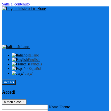
Salta al contenuto
Italiano
Italiano
English
Français
Español
عربى
Accedi
Accedi
button close
×
Nome Utente